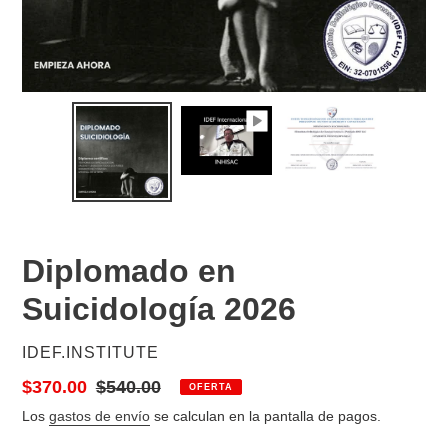
Diplomado en
Suicidología 2026
PROVEEDOR
IDEF.INSTITUTE
Precio
$370.00
Precio
$540.00
OFERTA
de
habitual
Los
gastos de envío
se calculan en la pantalla de pagos.
venta