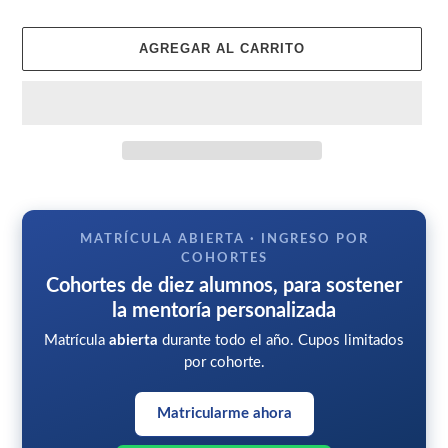
AGREGAR AL CARRITO
Agregando
el
producto
MATRÍCULA ABIERTA · INGRESO POR
a
COHORTES
tu
Cohortes de diez alumnos, para sostener
carrito
la mentoría personalizada
Matrícula
abierta
durante todo el año. Cupos limitados
por cohorte.
Matricularme ahora