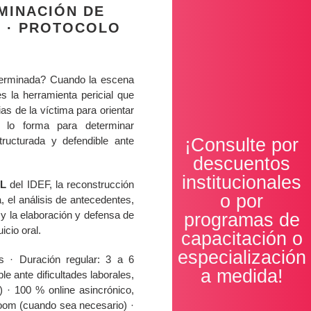
MINACIÓN DE
 · PROTOCOLO
eterminada? Cuando la escena
es la herramienta pericial que
as de la víctima para orientar
F lo forma para determinar
ABRIR
ructurada y defendible ante
¡Consulte por
descuentos
institucionales
AL
del IDEF, la reconstrucción
o por
a, el análisis de antecedentes,
 y la elaboración y defensa de
programas de
icio oral.
capacitación o
especialización
 · Duración regular: 3 a 6
a medida!
 ante dificultades laborales,
) · 100 % online asincrónico,
Zoom (cuando sea necesario) ·