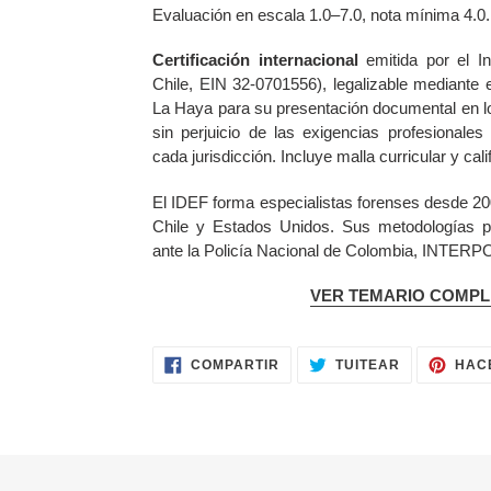
Evaluación en escala 1.0–7.0, nota mínima 4.0.
Certificación internacional
emitida por el I
Chile, EIN 32-0701556), legalizable mediante e
La Haya para su presentación documental en l
sin perjuicio de las exigencias profesionales
cada jurisdicción. Incluye malla curricular y cali
El IDEF forma especialistas forenses desde 200
Chile y Estados Unidos. Sus metodologías p
ante la Policía Nacional de Colombia, INTER
VER TEMARIO COMP
COMPARTIR
TUITEAR
COMPARTIR
TUITEAR
HAC
EN
EN
FACEBOOK
TWITTER