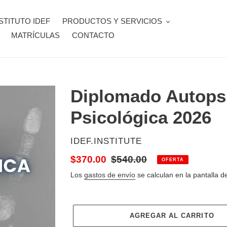
STITUTO IDEF
PRODUCTOS Y SERVICIOS
MATRÍCULAS
CONTACTO
Diplomado Autops
Psicológica 2026
PROVEEDOR
IDEF.INSTITUTE
Precio
$370.00
Precio
$540.00
OFERTA
de
habitual
Los
gastos de envío
se calculan en la pantalla d
venta
AGREGAR AL CARRITO