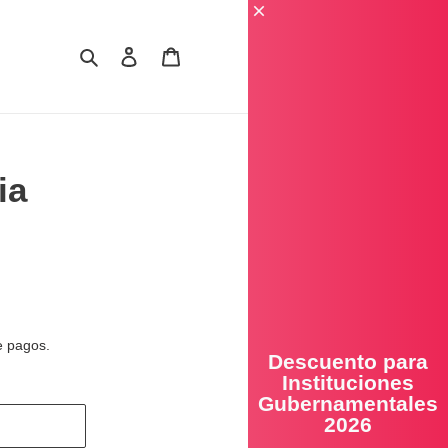
Buscar
Ingresar
Carrito
ia
e pagos.
Descuento para
Instituciones
Gubernamentales
2026