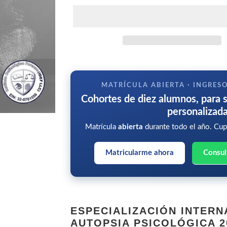
Agregando
el
producto
MATRÍCULA ABIERTA · INGRES
a
Cohortes de diez alumnos, para 
tu
personalizad
carrito
Matrícula
abierta
durante todo el año. Cup
Matricularme ahora
Consul
ESPECIALIZACIÓN INTERN
AUTOPSIA PSICOLÓGICA 2