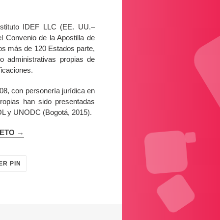
nstituto IDEF LLC (EE. UU.–
l Convenio de la Apostilla de
os más de 120 Estados parte,
 o administrativas propias de
ficaciones.
8, con personería jurídica en
ropias han sido presentadas
POL y UNODC (Bogotá, 2015).
LETO →
PINEAR
ER PIN
EN
PINTEREST