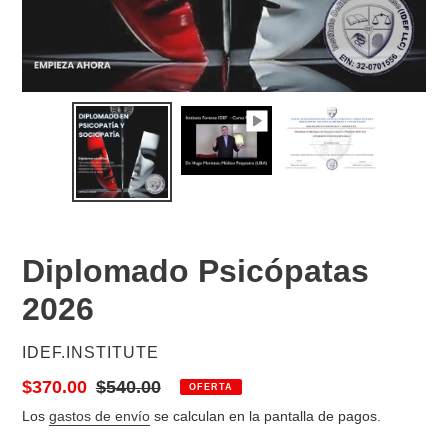
Diplomado Psicópatas
2026
PROVEEDOR
IDEF.INSTITUTE
Precio
$370.00
Precio
$540.00
OFERTA
de
habitual
Los
gastos de envío
se calculan en la pantalla de pagos.
venta