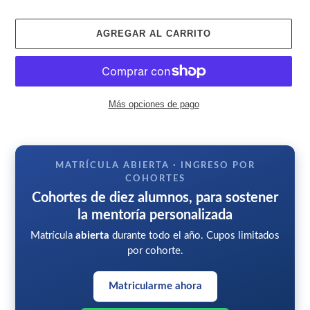
AGREGAR AL CARRITO
Más opciones de pago
Agregando
el
producto
MATRÍCULA ABIERTA · INGRESO POR
a
COHORTES
tu
Cohortes de diez alumnos, para sostener
carrito
la mentoría personalizada
Matrícula
abierta
durante todo el año. Cupos limitados
por cohorte.
Matricularme ahora